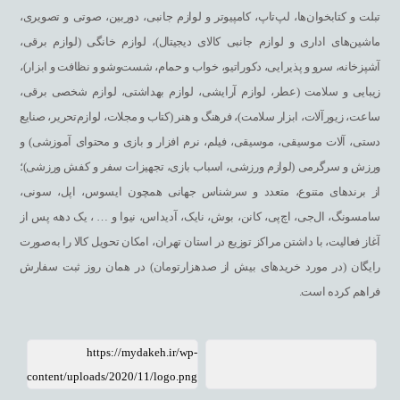
تبلت و کتابخوان‌ها، لپ‌تاپ، کامپیوتر و لوازم جانبی، دوربین، صوتی و تصویری،
ماشین‌های اداری و لوازم جانبی کالای دیجیتال)، لوازم خانگی (لوازم برقی،
آشپزخانه، سرو و پذیرایی، دکوراتیو، خواب و حمام، شست‌وشو و نظافت و ابزار)،
زیبایی و سلامت (عطر، لوازم آرایشی، لوازم بهداشتی، لوازم شخصی برقی،
ساعت، زیورآلات، ابزار سلامت)، فرهنگ و هنر (کتاب و مجلات، لوازم‌تحریر، صنایع
دستی، آلات موسیقی، موسیقی، فیلم، نرم افزار و بازی و محتوای آموزشی) و
ورزش و سرگرمی (لوازم ورزشی، اسباب بازی، تجهیزات سفر و کفش ورزشی)؛
از برندهای متنوع، متعدد و سرشناس جهانی همچون ایسوس، اپل، سونی،
سامسونگ، ال‌جی، اچ‌پی، کانن، بوش، نایک، آدیداس، نیوا و … ، یک دهه پس از
آغاز فعالیت، با داشتن مراکز توزیع در استان تهران، امکان تحویل کالا را به‌صورت
رایگان (در مورد خریدهای بیش از صدهزارتومان) در همان روز ثبت سفارش
فراهم کرده است.
https://mydakeh.ir/wp-
content/uploads/2020/11/logo.png