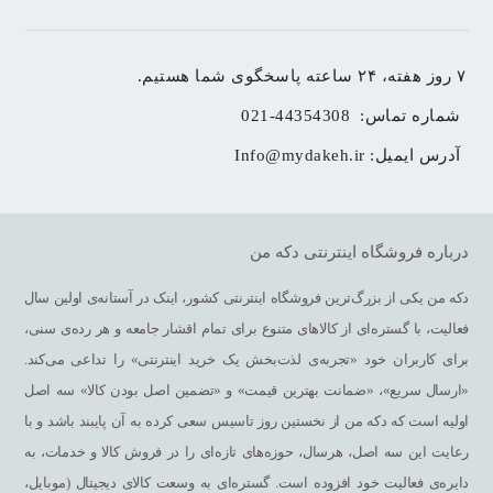
۷ روز هفته، ۲۴ ساعته پاسخگوی شما هستیم.
شماره تماس: 
021-44354308
آدرس ایمیل: 
Info@mydakeh.ir
درباره فروشگاه اینترنتی دکه من
دکه من یکی از بزرگ‌ترین فروشگاه اینترنتی کشور، اینک در آستانه‌ی اولین سال
فعالیت، با گستره‌ای از کالاهای متنوع برای تمام اقشار جامعه و هر رده‌ی سنی،
برای کاربران خود «تجربه‌ی لذت‌بخش یک خرید اینترنتی» را تداعی می‌کند.
«ارسال سریع»، «ضمانت بهترین قیمت» و «تضمین اصل بودن کالا» سه اصل
اولیه است که دکه من از نخستین روز تاسیس سعی کرده به آن پایبند باشد و با
رعایت این سه اصل، هرسال، حوزه‌های تازه‌ای را در فروش کالا و خدمات، به
دایره‌ی فعالیت خود افزوده است. گستره‌ای به وسعت کالای دیجیتال (موبایل،