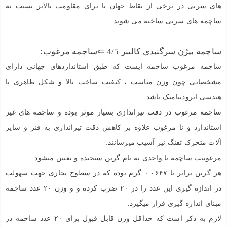
های سربی در برخی از نقاط جهان یا برای مقاومت بالاتر نسبت به
ساچمه های سربی ساخته می شوند
.
ساچمه بیژن سرگنبدی کالیبر 4/5 ⇐ساچمه مرغوب:
ساچمه مرغوب ساچمه ایست که طبق استانداردهای جهانی دارای
مشخصاتی چون وزن مناسب ، کیفیت ساخت بالا و شکل ظاهری یا
هندسی ایرودینامیک باشد .
ساچمه مرغوب در دقت تیراندازی بسیار موثر بوده و ساچمه های غیر
استاندارد و نا مرغوب علاوه بر کاهش دقت تیراندازی به فنر و سایر
آلات متحرک تفنگ نیز آسیب میرسانند
.
مرغوبیت ساچمه با واحدی به نام گرین سنجیده و تعیین میشود .
هر گرین برابر با ۰.۰۶۴۷ گرم بوده که در سطوح تجاری جهت سهولت
در اندازه گیری این عدد را در ۲۰ ضرب کرده و و وزن ۲۰ عدد ساچمه
مبنای اندازه گیری قرار میگیرد.
لازم به ذکر است که حداقل وزن قابل قبول برای ۲۰ عدد ساچمه در