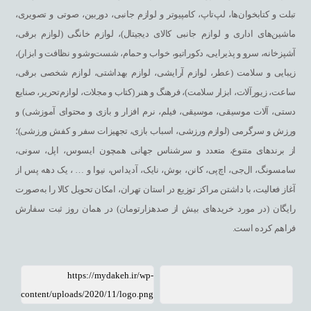
تبلت و کتابخوان‌ها، لپ‌تاپ، کامپیوتر و لوازم جانبی، دوربین، صوتی و تصویری،
ماشین‌های اداری و لوازم جانبی کالای دیجیتال)، لوازم خانگی (لوازم برقی،
آشپزخانه، سرو و پذیرایی، دکوراتیو، خواب و حمام، شست‌وشو و نظافت و ابزار)،
زیبایی و سلامت (عطر، لوازم آرایشی، لوازم بهداشتی، لوازم شخصی برقی،
ساعت، زیورآلات، ابزار سلامت)، فرهنگ و هنر (کتاب و مجلات، لوازم‌تحریر، صنایع
دستی، آلات موسیقی، موسیقی، فیلم، نرم افزار و بازی و محتوای آموزشی) و
ورزش و سرگرمی (لوازم ورزشی، اسباب بازی، تجهیزات سفر و کفش ورزشی)؛
از برندهای متنوع، متعدد و سرشناس جهانی همچون ایسوس، اپل، سونی،
سامسونگ، ال‌جی، اچ‌پی، کانن، بوش، نایک، آدیداس، نیوا و … ، یک دهه پس از
آغاز فعالیت، با داشتن مراکز توزیع در استان تهران، امکان تحویل کالا را به‌صورت
رایگان (در مورد خریدهای بیش از صدهزارتومان) در همان روز ثبت سفارش
فراهم کرده است.
https://mydakeh.ir/wp-
content/uploads/2020/11/logo.png