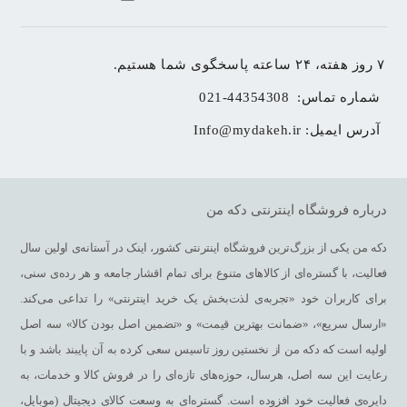
۷ روز هفته، ۲۴ ساعته پاسخگوی شما هستیم.
شماره تماس: 
021-44354308
آدرس ایمیل: 
Info@mydakeh.ir
درباره فروشگاه اینترنتی دکه من
دکه من یکی از بزرگ‌ترین فروشگاه اینترنتی کشور، اینک در آستانه‌ی اولین سال
فعالیت، با گستره‌ای از کالاهای متنوع برای تمام اقشار جامعه و هر رده‌ی سنی،
برای کاربران خود «تجربه‌ی لذت‌بخش یک خرید اینترنتی» را تداعی می‌کند.
«ارسال سریع»، «ضمانت بهترین قیمت» و «تضمین اصل بودن کالا» سه اصل
اولیه است که دکه من از نخستین روز تاسیس سعی کرده به آن پایبند باشد و با
رعایت این سه اصل، هرسال، حوزه‌های تازه‌ای را در فروش کالا و خدمات، به
دایره‌ی فعالیت خود افزوده است. گستره‌ای به وسعت کالای دیجیتال (موبایل،