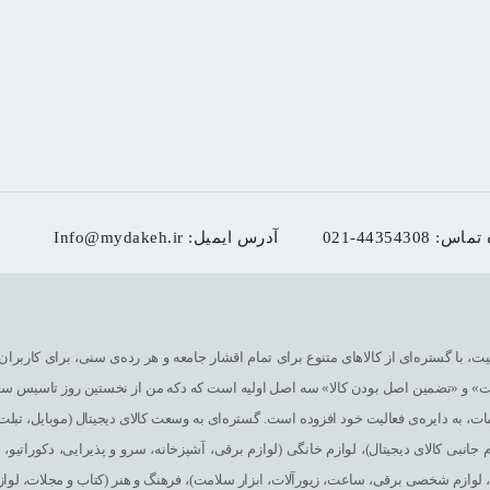
 تماس:
021-44354308
آدرس ایمیل:
Info@mydakeh.ir
ت، با گستره‌ای از کالاهای متنوع برای تمام اقشار جامعه و هر رده‌ی سنی، برای کاربران
مت» و «تضمین اصل بودن کالا» سه اصل اولیه است که دکه من از نخستین روز تاسیس سع
ات، به دایره‌ی فعالیت خود افزوده است. گستره‌ای به وسعت کالای دیجیتال (موبایل، تبلت و
 جانبی کالای دیجیتال)، لوازم خانگی (لوازم برقی، آشپزخانه، سرو و پذیرایی، دکوراتیو،
لوازم شخصی برقی، ساعت، زیورآلات، ابزار سلامت)، فرهنگ و هنر (کتاب و مجلات، لوازم