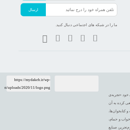
ارسال
ما را در شبکه های اجتماعی دنبال کنید.
https://mydakeh.ir/wp-
tent/uploads/2020/11/logo.png
 خود «تجربه‌ی
ی کرده به آن
 کتابخوان‌ها،
 خواب و حمام،
‌تحریر، صنایع