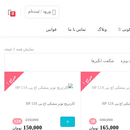
ورود / ثبت‌نام
0
ونی
وبلاگ
تماس با ما
قوانین
نمایش همه 5 نتیجه
ویژه
شگفت انگیزها
حراج !
حراج !
 اچ پی HP 12A
کارتریج تونر مشکی اچ پی HP 13A
210,000
180,000
+
٪
29
٪
8
150,000
165,000
تومان
قیمت
تومان
قیمت