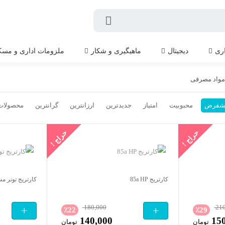
اری
دیجیتال
ماهیگیری و شکار
ملزومات اداری و مسک
واد مصرفی
شفرض
محبوبیت
امتیاز
جدیدترین
ارزانترین
گرانترین
محصولات 
حراج !
حراج !
کارتریج 85a HP
کارتریج تونر مشکی
180,000
21
+
+
٪
22
٪
29
140,000
15
تومان
قیمت
تومان
قیمت