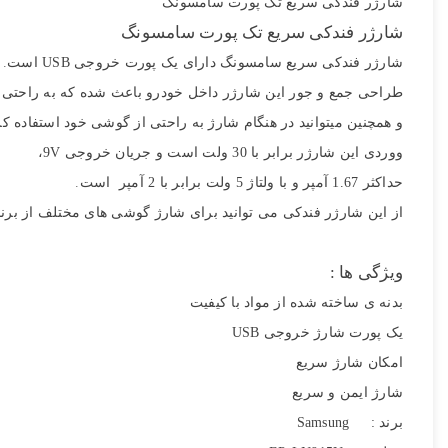
شارژر فندکی سریع تک پورت سامسونگ
شارژر فندکی سریع تک پورت سامسونگ
شارژر فندکی سریع سامسونگ دارای یک پورت خروجی USB است
.
طراحی جمع و جور این شارژر داخل خودرو باعث شده که به راحتی در
و همچنین میتوانید در هنگام شارژ به راحتی از گوشی خود استفاده کرد
ووردی این شارژر برابر با 30 ولت است و جریان خروجی 9V،
حداکثر 1.67 آمپر و با ولتاژ 5 ولت برابر با 2 آمپر است
.
از این شارژر فندکی می توانید برای شارژ گوشی های مختلف از برنده
ویژگی ها :
تصاویر رسمی
بدنه ی ساخته شده از مواد با کیفیت
یک پورت شارژ خروجی USB
امکان شارژ سریع
شارژ ایمن و سریع
برند : Samsung