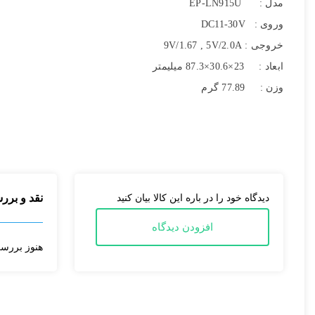
مدل : EP-LN915U
اشتراک گذاری در شبکه
وروی : DC11-30V
خروجی : 9V/1.67 , 5V/2.0A
ابعاد : 23×30.6×87.3 میلیمتر
وزن : 77.89 گرم
ارسال به ایمیل
ارسال
نقد و برر
دیدگاه خود را در باره این کالا بیان کنید
افزودن دیدگاه
هنوز بررس