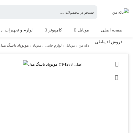
دکه
من
صفحه اصلی
موبایل
کامپیوتر
لوازم و تجهیزات اد
فروش اقساطی
مونوپاد یانتنگ مدل YT-1288 اصل
دکه من
/
موبایل
/
لوازم جانبی
/
منوپاد
/