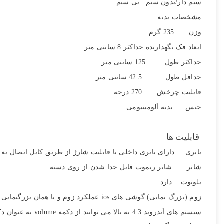
سیم دار/بدون سیم بی سیم
مشخصات بدنه
وزن 235 گرم
تصاویر رسمی
ابعاد فک نگهدارنده حداکثر 8 سانتی متر
حداکثر طول 125 سانتی متر
حداقل طول 42.5 سانتی متر
قابلیت چرخش 270 درجه
جنس بدنه آلومینیومی
قابلیت ها
اشتراک گذاری در شبکه
باتری دارای باتری داخلی با قابلیت شارژ از طریق کابل اتصال به
شاتر شاتر ریموت قابل جدا شدن از روی دسته
بلوتوث دارد
ارسال به ایمیل
زوم (بزرگ نمایی) گوشی های ios عملکرد زوم و یا همان بزرگنمایی را نداشته و فقط می توانند عکس بگیرند.
سیستم های آندروید 4.3 به بالا می توانند از دکمه volume به عنوان دکمه زوم استفاده نمایند.