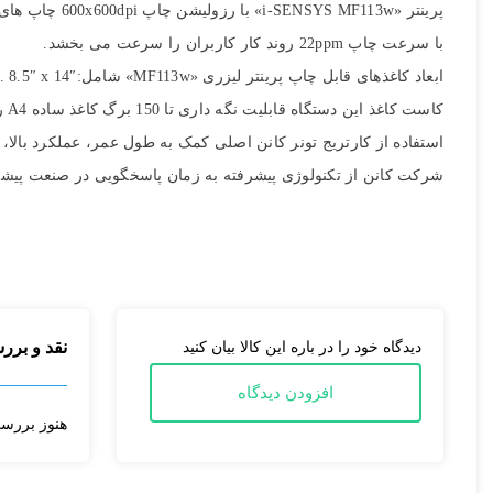
پرینتر «i-SENSYS MF113w» با رزولیشن چاپ 600x600dpi چاپ های با کیفیت را برای نیازهای شما ارائه می دهد .
با سرعت چاپ 22ppm روند کار کاربران را سرعت می بخشد.
اشتراک گذاری در شبکه
ابعاد کاغذهای قابل چاپ پرینتر لیزری «MF113w» شامل:A4 ,Cassette: Letter, Legal, Statement, Executive, Custom Min. 3″ x 5″ to Max. 8.5″ x 14″می باشد.
کاست کاغذ این دستگاه قابلیت نگه داری تا 150 برگ کاغذ ساده A4 را دارا می باشد.
استفاده از کارتریج تونر کانن اصلی کمک به طول عمر، عملکرد بالا،
ارسال به ایمیل
شرکت کانن از تکنولوژی پیشرفته به زمان پاسخگویی در صنعت پیش
ارسال
نقد و برر
دیدگاه خود را در باره این کالا بیان کنید
افزودن دیدگاه
هنوز بررس