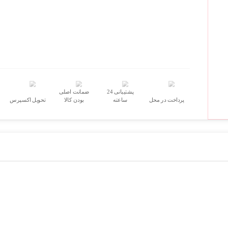
پشتیبانی 24
ضمانت اصلی
پرداخت در محل
ساعته
بودن کالا
تحویل اکسپرس