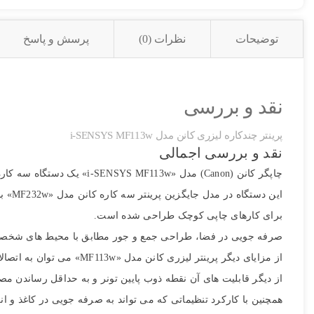
توضیحات
نظرات (0)
پرسش و پاسخ
نقد و بررسی
پرینتر چندکاره لیزری کانن مدل i-SENSYS MF113w
نقد و بررسی اجمالی
چاپگر کانن (Canon) مدل «i-SENSYS MF113w» یک دستگاه سه کاره لیزری می باشد که توسط شرکت کانن به بازار عرضه شده است
این دستگاه در مدل جایگزین پرینتر سه کاره کانن مدل «MF232w» بسیار کارآمد می باشد.
تصاویر رسمی
برای کارهای چاپی کوچک طراحی شده است.
صرفه جویی در فضا، طراحی جمع و جور مطابق با محیط های شخصی یا
از مزایای دیگر پرینتر لیزری کانن مدل «MF113w» می توان به اتصالات USB 2.0، شبکه بیسیم (Wi-Fi) و شبکه مستقیم (Wi-Fi Direct) اشاره کرد
از دیگر قابلیت های آن نقطه ذوب پایین تونر و به حداقل رساندن 
همچنین با کارکرد تنظیماتی که می تواند به صرفه جویی در کاغذ و ا