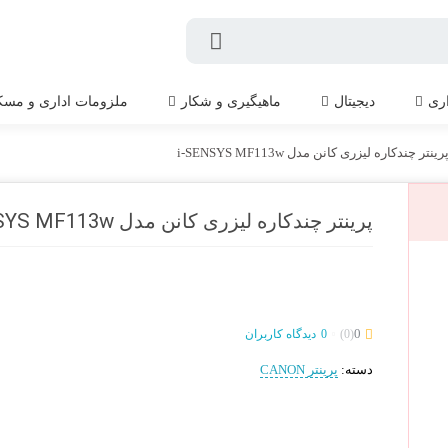
اری
دیجیتال
ماهیگیری و شکار
ملزومات اداری و مسک
رینتر چندکاره لیزری کانن مدل i-SENSYS MF113w
پرینتر چندکاره لیزری کانن مدل i-SENSYS MF113w
0
(0)
0
دیدگاه کاربران
دسته:
پرینتر CANON