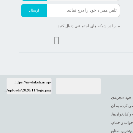
ارسال
ما را در شبکه های اجتماعی دنبال کنید.
https://mydakeh.ir/wp-
tent/uploads/2020/11/logo.png
 خود «تجربه‌ی
ی کرده به آن
 کتابخوان‌ها،
 خواب و حمام،
‌تحریر، صنایع