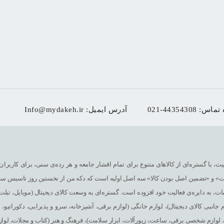
 تماس:
021-44354308
آدرس ایمیل:
Info@mydakeh.ir
ت، با گستره‌ای از کالاهای متنوع برای تمام اقشار جامعه و هر رده‌ی سنی، برای کاربران
مت» و «تضمین اصل بودن کالا» سه اصل اولیه است که دکه من از نخستین روز تاسیس سع
ات، به دایره‌ی فعالیت خود افزوده است. گستره‌ای به وسعت کالای دیجیتال (موبایل، تبلت و
 جانبی کالای دیجیتال)، لوازم خانگی (لوازم برقی، آشپزخانه، سرو و پذیرایی، دکوراتیو،
لوازم شخصی برقی، ساعت، زیورآلات، ابزار سلامت)، فرهنگ و هنر (کتاب و مجلات، لوازم