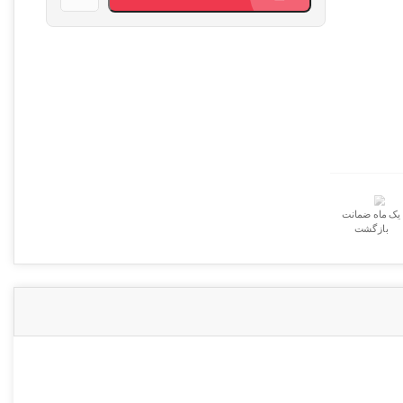
بود.
است.
نوت
4
عدد
یک ماه ضمانت
بازگشت