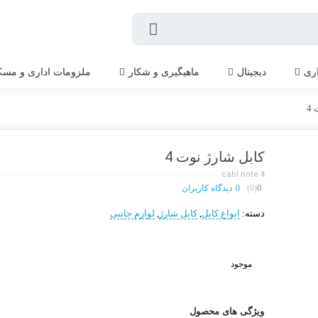
اری
دیجیتال
ماهیگیری و شکار
ملزومات اداری و مسک
4
کابل شارژ نوت 4
cabl note 4
0
(0)
0
دیدگاه کاربران
دسته:
انواع کابل
,
کابل شارژ
,
لوازم جانبی
موجود
ویژگی های محصول